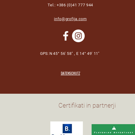
Tel.: +386 (0)41 777 944
info@grofija.com
GPS: N
45° 56' 58'' , E 14° 49' 11''
DATENSCHUTZ
Certifikati in partnerji