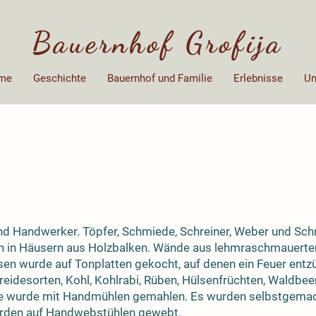
Bauernhof Grofija
me
Geschichte
Bauernhof und Familie
Erlebnisse
Un
nd Handwerker. Töpfer, Schmiede, Schreiner, Weber und Schm
en in Häusern aus Holzbalken. Wände aus lehmraschmauerter
ssen wurde auf Tonplatten gekocht, auf denen ein Feuer ent
idesorten, Kohl, Kohlrabi, Rüben, Hülsenfrüchten, Waldbeer
ide wurde mit Handmühlen gemahlen. Es wurden selbstgema
urden auf Handwebstühlen gewebt.